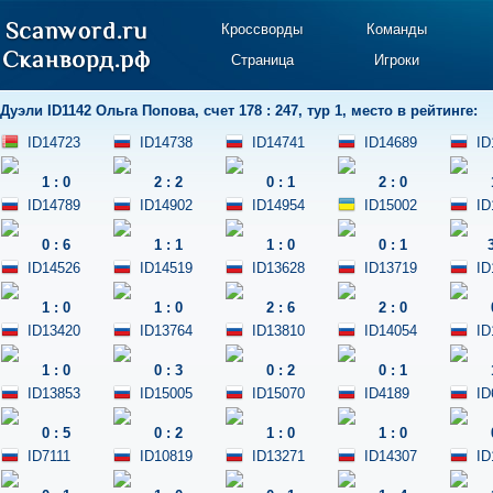
Кроссворды
Команды
Страница
Игроки
Дуэли
ID1142 Ольга Попова
,
счет 178 : 247
,
тур 1
,
место в рейтинге:
ID14723
ID14738
ID14741
ID14689
ID
1
:
0
2
:
2
0
:
1
2
:
0
ID14789
ID14902
ID14954
ID15002
ID
0
:
6
1
:
1
1
:
0
0
:
1
ID14526
ID14519
ID13628
ID13719
ID
1
:
0
1
:
0
2
:
6
2
:
0
ID13420
ID13764
ID13810
ID14054
ID
1
:
0
0
:
3
0
:
2
0
:
1
ID13853
ID15005
ID15070
ID4189
ID
0
:
5
0
:
2
1
:
0
1
:
0
ID7111
ID10819
ID13271
ID14307
ID