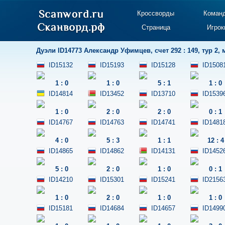
Кроссворды
Коман
Страница
Игрок
Дуэли
ID14773 Александр Уфимцев
,
счет 292 : 149
,
тур 2
,
ID15132
ID15193
ID15128
ID1508
1
:
0
1
:
0
5
:
1
1
:
0
ID14814
ID13452
ID13710
ID1539
1
:
0
2
:
0
2
:
0
0
:
1
ID14767
ID14763
ID14741
ID1481
4
:
0
5
:
3
1
:
1
12
:
4
ID14865
ID14862
ID14131
ID1452
5
:
0
2
:
0
1
:
0
0
:
1
ID14210
ID15301
ID15241
ID2156
1
:
0
2
:
0
1
:
0
1
:
0
ID15181
ID14684
ID14657
ID1499