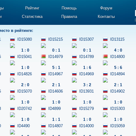
ды
Рейтинг
Помощь
Форум
и
Статистика
Правила
Контакты
место в рейтинге:
1
ID15080
ID15215
ID15307
ID13115
1
:
0
0
:
1
0
:
1
4
:
0
6
ID15041
ID14979
ID14789
ID14800
1
:
0
5
:
1
1
:
6
5
:
6
8
ID14826
ID14967
ID14969
ID14894
2
:
0
2
:
1
3
:
2
2
:
1
6
ID15070
ID14606
ID13931
ID14902
1
:
0
1
:
0
1
:
0
1
:
0
3
ID20742
ID4899
ID15279
ID15303
1
:
0
1
:
1
1
:
0
1
:
0
0
ID4490
ID14807
ID14000
ID15059