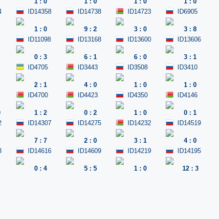
1
:
0
1
:
0
1
:
0
1
:
0
4
ID14358
ID14738
ID14723
ID6905
1
:
0
9
:
2
3
:
0
3
:
8
ID11098
ID13168
ID13600
ID13606
0
:
3
6
:
1
6
:
0
3
:
1
ID4705
ID3443
ID3508
ID3410
2
:
1
4
:
0
1
:
0
1
:
0
ID4700
ID4423
ID4350
ID4146
0
1
:
2
0
:
2
1
:
0
0
:
1
2
ID14307
ID14275
ID14232
ID14519
7
:
7
2
:
0
3
:
1
4
:
0
8
ID14616
ID14609
ID14219
ID14195
0
:
4
5
:
5
1
:
0
12
:
3