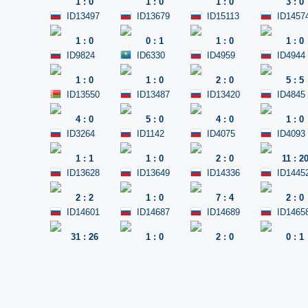
1
:
0
1
:
0
1
:
0
3
:
0
ID13497
ID13679
ID15113
ID1457
1
:
0
0
:
1
1
:
0
1
:
0
ID9824
ID6330
ID4959
ID4944
1
:
0
1
:
0
2
:
0
5
:
5
ID13550
ID13487
ID13420
ID4845
4
:
0
5
:
0
4
:
0
1
:
0
ID3264
ID1142
ID4075
ID4093
1
:
1
1
:
0
2
:
0
11
:
2
ID13628
ID13649
ID14336
ID1445
2
:
2
1
:
0
7
:
4
2
:
0
ID14601
ID14687
ID14689
ID1465
31
:
26
1
:
0
2
:
0
0
:
1