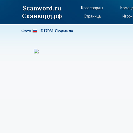
Кроссворды
Коман
Страница
Игрок
Фото
ID17031 Людмила