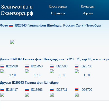
Кроссворды
Команды
Страница
Игроки
Фото
ID20343 Галина фон Шнейдер
,
Россия Санкт-Петербург
Дуэли
ID20343 Галина фон Шнейдер
,
счет 2323 : 31
,
тур 10
,
место в р
ID25480
ID25458
ID25503
ID25738
1
:
0
1
:
0
1
:
0
1
:
0
Друзья
ID20343 Галина фон Шнейдер
ID18417
ID15663
ID27711
ID26700