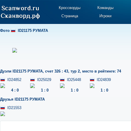
Кроссворды
Команды
Страница
Игроки
Фото
ID21175 РУМАТА
Дуэли
ID21175 РУМАТА
,
счет 326 : 43
,
тур 2
,
место в рейтинге: 74
ID24852
ID25029
ID25448
ID24839
4
:
0
1
:
0
1
:
0
1
:
0
Друзья
ID21175 РУМАТА
ID21553