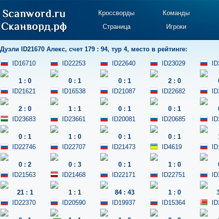
Кроссворды
Команды
Страница
Игроки
Дуэли
ID21670 Алекс
,
счет 179 : 94
,
тур 4
,
место в рейтинге:
ID16710
ID22253
ID22640
ID23029
ID
1
:
0
0
:
1
0
:
1
2
:
0
ID21621
ID16538
ID21087
ID22682
ID
2
:
0
1
:
1
0
:
1
0
:
1
ID23683
ID23661
ID20081
ID20685
ID
0
:
1
1
:
0
0
:
1
0
:
1
ID22746
ID22707
ID21473
ID4619
ID
0
:
2
0
:
3
0
:
1
1
:
0
ID21563
ID21468
ID22171
ID22751
ID
21
:
1
1
:
1
84
:
43
1
:
0
ID22370
ID20590
ID19937
ID15364
ID