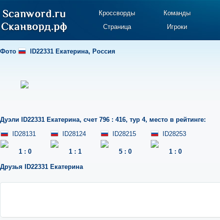
Кроссворды
Команды
Страница
Игроки
Фото
ID22331 Екатерина
,
Россия
Дуэли
ID22331 Екатерина
,
счет 796 : 416
,
тур 4
,
место в рейтинге:
ID28131
ID28124
ID28215
ID28253
1
:
0
1
:
1
5
:
0
1
:
0
Друзья
ID22331 Екатерина