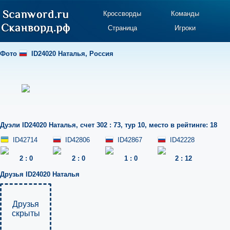
Кроссворды
Команды
Страница
Игроки
Фото
ID24020 Наталья
,
Россия
Дуэли
ID24020 Наталья
,
счет 302 : 73
,
тур 10
,
место в рейтинге: 18
ID42714
ID42806
ID42867
ID42228
2
:
0
2
:
0
1
:
0
2
:
12
Друзья
ID24020 Наталья
Друзья
скрыты