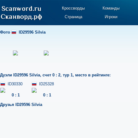
Кроссворды
Команды
Страница
Игроки
Фото
ID29596 Silvia
Дуэли
ID29596 Silvia
,
счет 0 : 2
,
тур 1
,
место в рейтинге:
ID30330
ID25328
0
:
1
0
:
1
Друзья
ID29596 Silvia