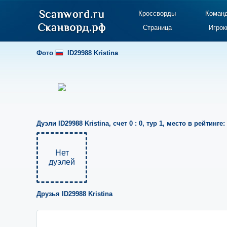
Кроссворды
Коман
Страница
Игрок
Фото
ID29988 Kristina
Дуэли
ID29988 Kristina
,
счет 0 : 0
,
тур 1
,
место в рейтинге:
Нет
дуэлей
Друзья
ID29988 Kristina