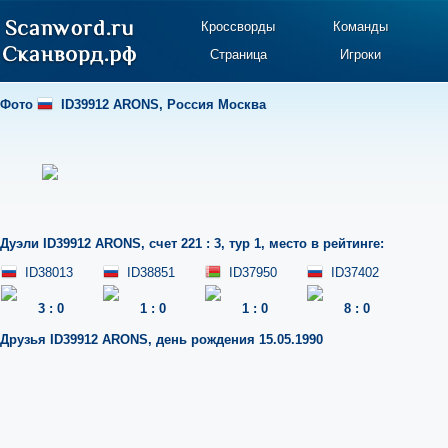
Кроссворды
Команды
Страница
Игроки
Фото
ID39912 ARONS
,
Россия Москва
Дуэли
ID39912 ARONS
,
счет 221 : 3
,
тур 1
,
место в рейтинге:
ID38013
ID38851
ID37950
ID37402
3
:
0
1
:
0
1
:
0
8
:
0
Друзья
ID39912 ARONS
,
день рождения 15.05.1990