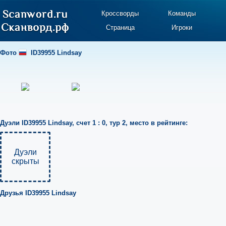
Кроссворды
Команды
Страница
Игроки
Фото
ID39955 Lindsay
Дуэли
ID39955 Lindsay
,
счет 1 : 0
,
тур 2
,
место в рейтинге:
Дуэли
скрыты
Друзья
ID39955 Lindsay