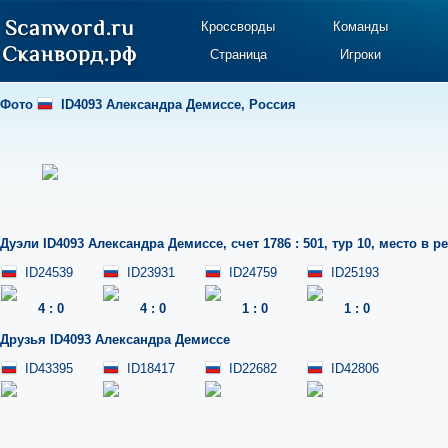
Кроссворды
Команды
Страница
Игроки
Фото
ID4093 Александра Демиссе
,
Россия
Дуэли
ID4093 Александра Демиссе
,
счет 1786 : 501
,
тур 10
,
место в ре
ID24539
ID23931
ID24759
ID25193
4
:
0
4
:
0
1
:
0
1
:
0
Друзья
ID4093 Александра Демиссе
ID43395
ID18417
ID22682
ID42806