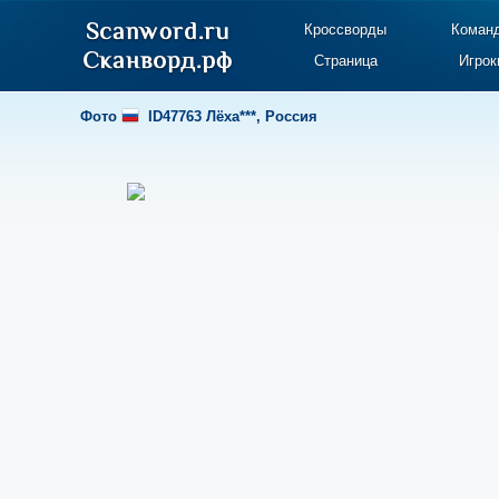
Кроссворды
Коман
Страница
Игрок
Фото
ID47763 Лёха***
,
Россия