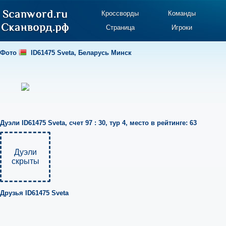
Кроссворды
Команды
Страница
Игроки
Фото
ID61475 Sveta
,
Беларусь Минск
Дуэли
ID61475 Sveta
,
счет 97 : 30
,
тур 4
,
место в рейтинге: 63
Дуэли
скрыты
Друзья
ID61475 Sveta