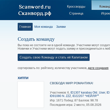
Кроссворды
Коман
Страница
Игрок
Главная
Моя команда
Заявки
Создать команду
Вы пока не состоите ни в одной команде. Участники могут создат
Новички и Участники могут подать заявку и присоединиться к л
Создать свою Команду и стать её Капитаном
сортировать по:
рейтингу
,
количеству участников
,
дате создания
ХИППИ
СВОБОДА! МИР! РОМАНТИКА!
Участников: 6,
ID1307 karabas Old_User
,
ID
ID91080 N. ZZZ
,
ID22207 *НЕЙЛЯ**
Игр:
1671
Побед:
87
Баллов:
98.78
Последняя игра: 2 место, 05.08.2026