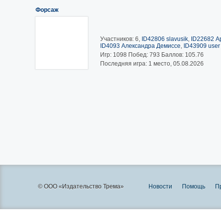
Форсаж
Участников: 6,
ID42806 slavusik
,
ID22682 А
ID4093 Александра Демиссе
,
ID43909 user
Игр:
1098
Побед:
793
Баллов:
105.76
Последняя игра: 1 место, 05.08.2026
© ООО «Издательство Трема»
Новости
Помощь
П