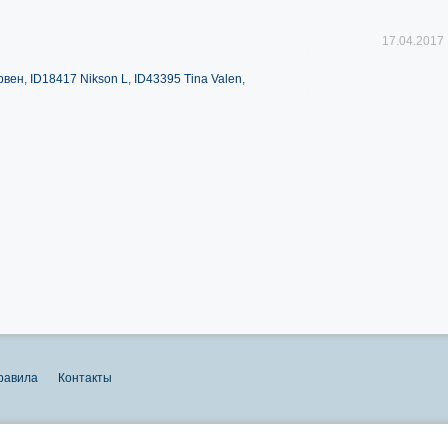
17.04.2017
рвен
,
ID18417 Nikson L
,
ID43395 Tina Valen
,
равила
Контакты