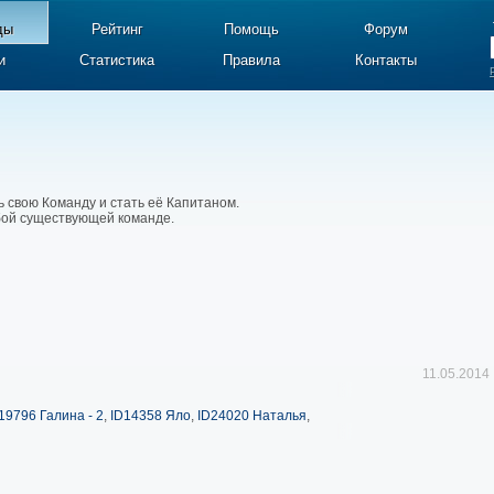
ды
Рейтинг
Помощь
Форум
и
Статистика
Правила
Контакты
ь свою Команду и стать её Капитаном.
юбой существующей команде.
11.05.2014
19796 Галина - 2
,
ID14358 Яло
,
ID24020 Наталья
,