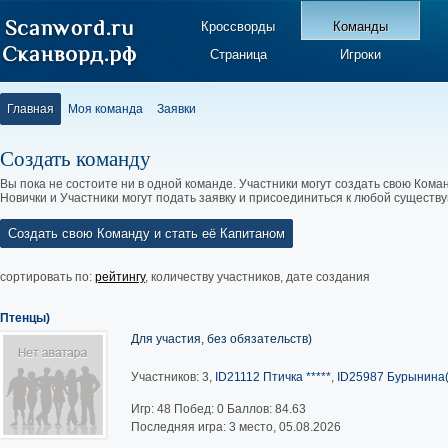
Кроссворды
Команды
Страница
Игроки
Главная
Моя команда
Заявки
Создать команду
Вы пока не состоите ни в одной команде. Участники могут создать свою Коман
Новички и Участники могут подать заявку и присоединиться к любой существ
Создать свою Команду и стать её Капитаном
сортировать по:
рейтингу
,
количеству участников
,
дате создания
Птенцы)
Для участия, без обязательств)
Участников: 3,
ID21112 Птичка *****
,
ID25987 Бурынина(
Игр:
48
Побед:
0
Баллов:
84.63
Последняя игра: 3 место, 05.08.2026