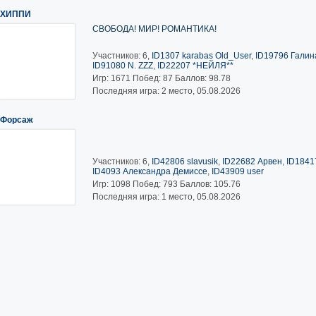
ХИППИ
СВОБОДА! МИР! РОМАНТИКА!
Участников: 6,
ID1307 karabas Old_User
,
ID19796 Галина
ID91080 N. ZZZ
,
ID22207 *НЕЙЛЯ**
Игр:
1671
Побед:
87
Баллов:
98.78
Последняя игра: 2 место, 05.08.2026
Форсаж
Участников: 6,
ID42806 slavusik
,
ID22682 Арвен
,
ID1841
ID4093 Александра Демиссе
,
ID43909 user
Игр:
1098
Побед:
793
Баллов:
105.76
Последняя игра: 1 место, 05.08.2026