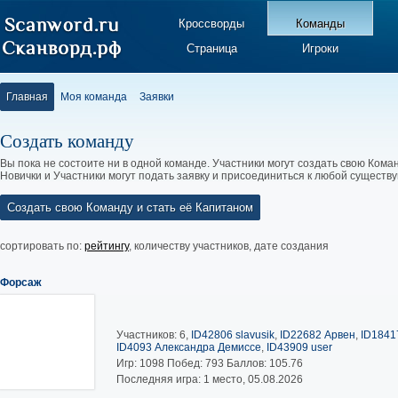
Кроссворды
Команды
Страница
Игроки
Главная
Моя команда
Заявки
Создать команду
Вы пока не состоите ни в одной команде. Участники могут создать свою Коман
Новички и Участники могут подать заявку и присоединиться к любой существ
Создать свою Команду и стать её Капитаном
сортировать по:
рейтингу
,
количеству участников
,
дате создания
Форсаж
Участников: 6,
ID42806 slavusik
,
ID22682 Арвен
,
ID1841
ID4093 Александра Демиссе
,
ID43909 user
Игр:
1098
Побед:
793
Баллов:
105.76
Последняя игра: 1 место, 05.08.2026