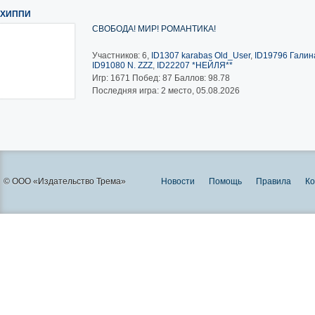
ХИППИ
СВОБОДА! МИР! РОМАНТИКА!
Участников: 6,
ID1307 karabas Old_User
,
ID19796 Галина
ID91080 N. ZZZ
,
ID22207 *НЕЙЛЯ**
Игр:
1671
Побед:
87
Баллов:
98.78
Последняя игра: 2 место, 05.08.2026
© ООО «Издательство Трема»
Новости
Помощь
Правила
Ко