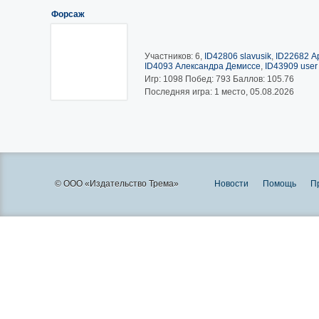
Форсаж
Участников: 6,
ID42806 slavusik
,
ID22682 А
ID4093 Александра Демиссе
,
ID43909 user
Игр:
1098
Побед:
793
Баллов:
105.76
Последняя игра: 1 место, 05.08.2026
© ООО «Издательство Трема»
Новости
Помощь
П