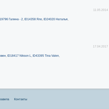
11.05.2014
19796 Галина - 2
,
ID14358 Яло
,
ID24020 Наталья
,
17.04.2017
рвен
,
ID18417 Nikson L
,
ID43395 Tina Valen
,
равила
Контакты