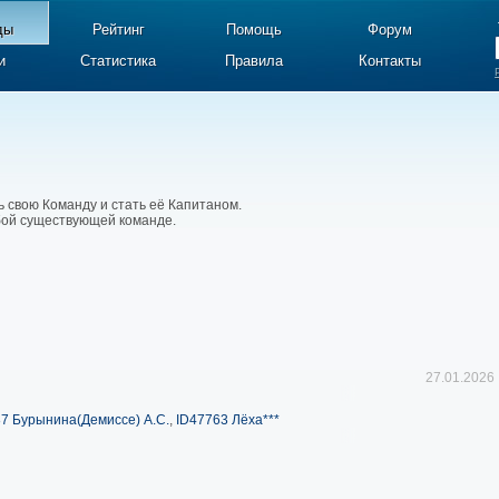
ды
Рейтинг
Помощь
Форум
и
Статистика
Правила
Контакты
ь свою Команду и стать её Капитаном.
юбой существующей команде.
27.01.2026
7 Бурынина(Демиссе) А.С.
,
ID47763 Лёха***