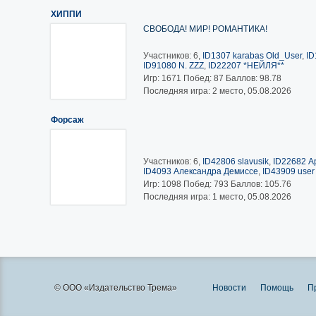
ХИППИ
СВОБОДА! МИР! РОМАНТИКА!
Участников: 6,
ID1307 karabas Old_User
,
ID
ID91080 N. ZZZ
,
ID22207 *НЕЙЛЯ**
Игр:
1671
Побед:
87
Баллов:
98.78
Последняя игра: 2 место, 05.08.2026
Форсаж
Участников: 6,
ID42806 slavusik
,
ID22682 А
ID4093 Александра Демиссе
,
ID43909 user
Игр:
1098
Побед:
793
Баллов:
105.76
Последняя игра: 1 место, 05.08.2026
© ООО «Издательство Трема»
Новости
Помощь
П