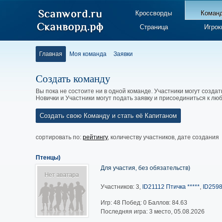
Кроссворды
Коман
Страница
Игрок
Главная
Моя команда
Заявки
Создать команду
Вы пока не состоите ни в одной команде. Участники могут создат
Новички и Участники могут подать заявку и присоединиться к л
Создать свою Команду и стать её Капитаном
сортировать по:
рейтингу
,
количеству участников
,
дате создания
Птенцы)
Для участия, без обязательств)
Участников: 3,
ID21112 Птичка *****
,
ID2598
Игр:
48
Побед:
0
Баллов:
84.63
Последняя игра: 3 место, 05.08.2026