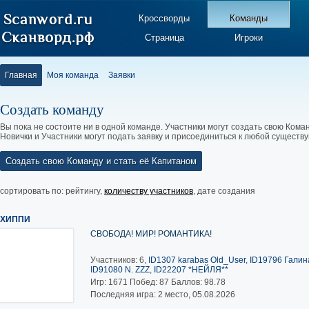
Кроссворды
Команды
Страница
Игроки
Главная
Моя команда
Заявки
Создать команду
Вы пока не состоите ни в одной команде. Участники могут создать свою Коман
Новички и Участники могут подать заявку и присоединиться к любой существ
Создать свою Команду и стать её Капитаном
сортировать по:
рейтингу
,
количеству участников
,
дате создания
ХИППИ
СВОБОДА! МИР! РОМАНТИКА!
Участников: 6,
ID1307 karabas Old_User
,
ID19796 Галина
ID91080 N. ZZZ
,
ID22207 *НЕЙЛЯ**
Игр:
1671
Побед:
87
Баллов:
98.78
Последняя игра: 2 место, 05.08.2026