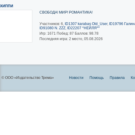
ХИППИ
СВОБОДА! МИР! РОМАНТИКА!
Участников: 6,
ID1307 karabas Old_User
,
ID19796 Галина
ID91080 N. ZZZ
,
ID22207 *НЕЙЛЯ**
Игр:
1671
Побед:
87
Баллов:
98.78
Последняя игра: 2 место, 05.08.2026
© ООО «Издательство Трема»
Новости
Помощь
Правила
Ко