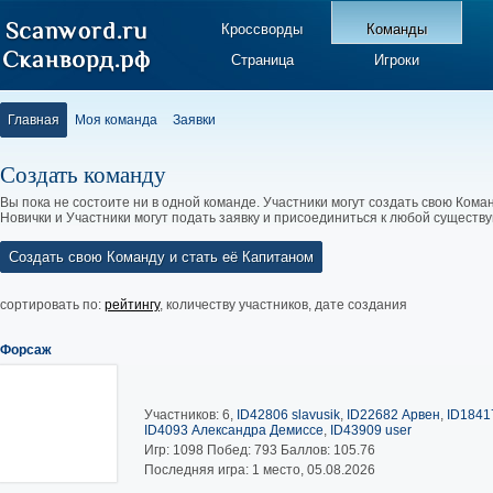
Кроссворды
Команды
Страница
Игроки
Главная
Моя команда
Заявки
Создать команду
Вы пока не состоите ни в одной команде. Участники могут создать свою Коман
Новички и Участники могут подать заявку и присоединиться к любой существ
Создать свою Команду и стать её Капитаном
сортировать по:
рейтингу
,
количеству участников
,
дате создания
Форсаж
Участников: 6,
ID42806 slavusik
,
ID22682 Арвен
,
ID1841
ID4093 Александра Демиссе
,
ID43909 user
Игр:
1098
Побед:
793
Баллов:
105.76
Последняя игра: 1 место, 05.08.2026