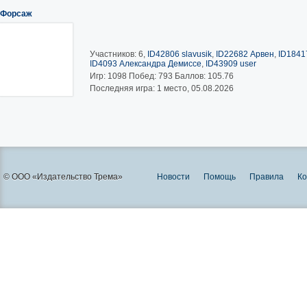
Форсаж
Участников: 6,
ID42806 slavusik
,
ID22682 Арвен
,
ID1841
ID4093 Александра Демиссе
,
ID43909 user
Игр:
1098
Побед:
793
Баллов:
105.76
Последняя игра: 1 место, 05.08.2026
© ООО «Издательство Трема»
Новости
Помощь
Правила
Ко