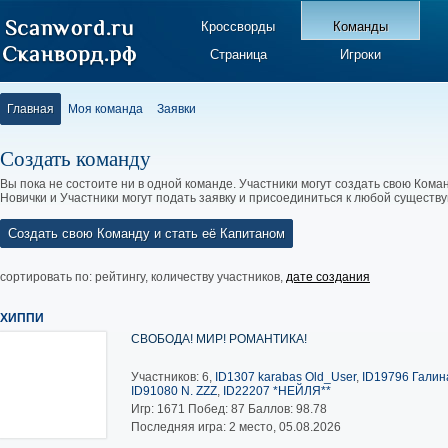
Кроссворды
Команды
Страница
Игроки
Главная
Моя команда
Заявки
Создать команду
Вы пока не состоите ни в одной команде. Участники могут создать свою Коман
Новички и Участники могут подать заявку и присоединиться к любой существ
Создать свою Команду и стать её Капитаном
сортировать по:
рейтингу
,
количеству участников
,
дате создания
ХИППИ
СВОБОДА! МИР! РОМАНТИКА!
Участников: 6,
ID1307 karabas Old_User
,
ID19796 Галина
ID91080 N. ZZZ
,
ID22207 *НЕЙЛЯ**
Игр:
1671
Побед:
87
Баллов:
98.78
Последняя игра: 2 место, 05.08.2026