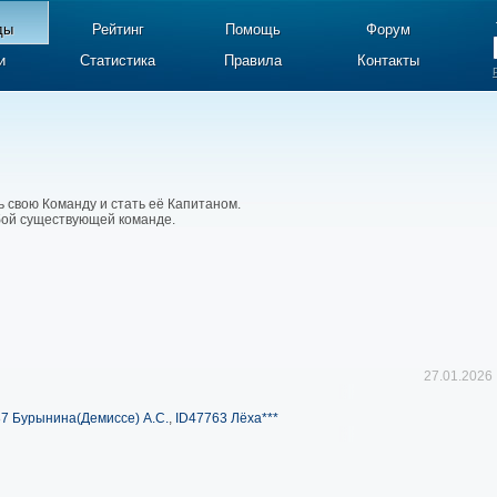
ды
Рейтинг
Помощь
Форум
и
Статистика
Правила
Контакты
ь свою Команду и стать её Капитаном.
юбой существующей команде.
27.01.2026
7 Бурынина(Демиссе) А.С.
,
ID47763 Лёха***