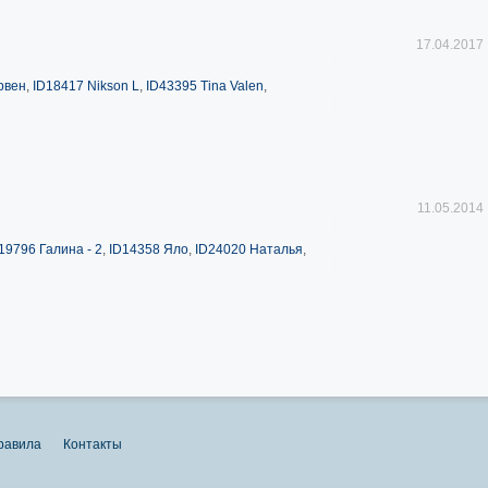
17.04.2017
рвен
,
ID18417 Nikson L
,
ID43395 Tina Valen
,
11.05.2014
19796 Галина - 2
,
ID14358 Яло
,
ID24020 Наталья
,
равила
Контакты