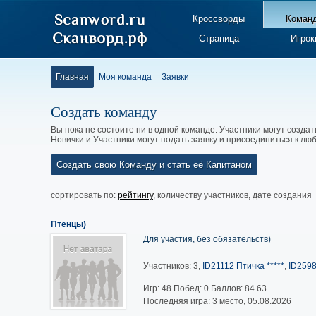
Кроссворды
Коман
Страница
Игрок
Главная
Моя команда
Заявки
Создать команду
Вы пока не состоите ни в одной команде. Участники могут создат
Новички и Участники могут подать заявку и присоединиться к л
Создать свою Команду и стать её Капитаном
сортировать по:
рейтингу
,
количеству участников
,
дате создания
Птенцы)
Для участия, без обязательств)
Участников: 3,
ID21112 Птичка *****
,
ID2598
Игр:
48
Побед:
0
Баллов:
84.63
Последняя игра: 3 место, 05.08.2026