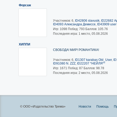
Форсаж
Участников: 6,
ID42806 slavusik
,
ID22682 А
ID4093 Александра Демиссе
,
ID43909 user
Игр:
1098
Побед:
793
Баллов:
105.76
Последняя игра: 1 место, 05.08.2026
ХИППИ
СВОБОДА! МИР! РОМАНТИКА!
Участников: 6,
ID1307 karabas Old_User
,
ID
ID91080 N. ZZZ
,
ID22207 *НЕЙЛЯ**
Игр:
1671
Побед:
87
Баллов:
98.78
Последняя игра: 2 место, 05.08.2026
© ООО «Издательство Трема»
Новости
Помощь
П