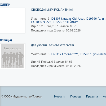
ХИППИ
СВОБОДА! МИР! РОМАНТИКА!
Участников: 6,
ID1307 karabas Old_User
,
ID19796 Галина
ID91080 N. ZZZ
,
ID22207 *НЕЙЛЯ**
Игр:
1671
Побед:
87
Баллов:
98.78
Последняя игра: 2 место, 05.08.2026
Птенцы)
Для участия, без обязательств)
Участников: 3,
ID21112 Птичка *****
,
ID25987 Бурынина(
Игр:
48
Побед:
0
Баллов:
84.63
Последняя игра: 3 место, 05.08.2026
© ООО «Издательство Трема»
Новости
Помощь
Правила
Ко