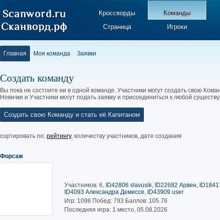
Кроссворды
Команды
Страница
Игроки
Главная
Моя команда
Заявки
Создать команду
Вы пока не состоите ни в одной команде. Участники могут создать свою Коман
Новички и Участники могут подать заявку и присоединиться к любой существ
Создать свою Команду и стать её Капитаном
сортировать по:
рейтингу
,
количеству участников
,
дате создания
Форсаж
Участников: 6,
ID42806 slavusik
,
ID22682 Арвен
,
ID1841
ID4093 Александра Демиссе
,
ID43909 user
Игр:
1098
Побед:
793
Баллов:
105.76
Последняя игра: 1 место, 05.08.2026