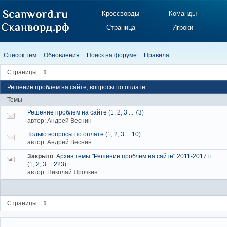
Кроссворды
Команды
Страница
Игроки
Список тем
Обновления
Поиск на форуме
Правила
Страницы:
1
Решение проблем на сайте, вопросы по оплате
Темы
Решение проблем на сайте
(
1
,
2
,
3
...
73
)
автор:
Андрей Веснин
Только вопросы по оплате
(
1
,
2
,
3
...
10
)
автор:
Андрей Веснин
Закрыто
:
Архив темы "Решение проблем на сайте" 2011-2017 гг.
(
1
,
2
,
3
...
223
)
автор:
Николай Ярочкин
Страницы:
1