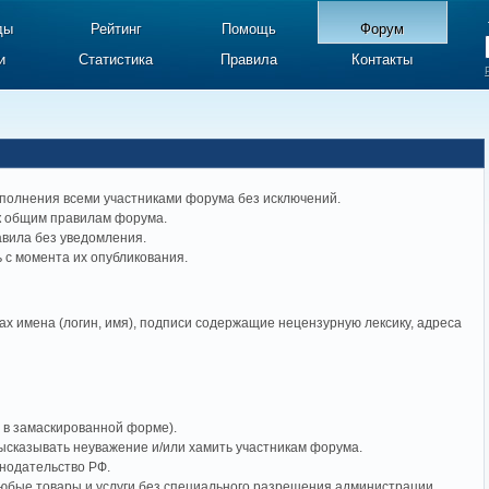
ды
Рейтинг
Помощь
Форум
и
Статистика
Правила
Контакты
полнения всеми участниками форума без исключений.
к общим правилам форума.
авила без уведомления.
 с момента их опубликования.
х имена (логин, имя), подписи содержащие нецензурную лексику, адреса
е в замаскированной форме).
высказывать неуважение и/или хамить участникам форума.
нодательство РФ.
любые товары и услуги без специального разрешения администрации