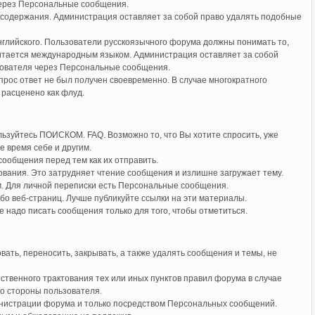
через Персональные сообщения.
 содержания. Администрация оставляет за собой право удалять подобные
английского. Пользователи русскоязычного форума должны понимать то,
читается международным языком. Администрация оставляет за собой
зователя через Персональные сообщения.
прос ответ не был получен своевременно. В случае многократного
 расценено как флуд.
ьзуйтесь ПОИСКОМ. FAQ. Возможно то, что Вы хотите спросить, уже
е время себе и другим.
ообщения перед тем как их отправить.
вания. Это затрудняет чтение сообщения и излишне загружает тему.
. Для личной переписки есть Персональные сообщения.
о веб-страниц. Лучше публикуйте ссылки на эти материалы.
Не надо писать сообщения только для того, чтобы отметиться.
ть, переносить, закрывать, а также удалять сообщения и темы, не
венного трактования тех или иных пунктов правил форума в случае
со стороны пользователя.
инистрации форума и только посредством Персональных сообщений.