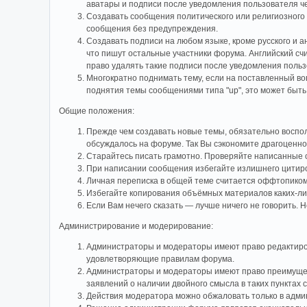
аватары и подписи после уведомления пользователя 
Создавать сообщения политического или религиозного
сообщения без предупреждения.
Создавать подписи на любом языке, кроме русского и 
что пишут остальные участники форума. Английский с
право удалять такие подписи после уведомления поль
Многократно поднимать тему, если на поставленный во
поднятия темы сообщениями типа "up", это может быть
Общие положения:
Прежде чем создавать новые темы, обязательно воспол
обсуждалось на форуме. Так Вы сэкономите драгоценно
Старайтесь писать грамотно. Проверяйте написанные с
При написании сообщения избегайте излишнего цитиро
Личная переписка в общей теме считается оффтопиком
Избегайте копирования объёмных материалов каких-либ
Если Вам нечего сказать — лучше ничего не говорить. 
Администрирование и модерирование:
Администраторы и модераторы имеют право редактирова
удовлетворяющие правилам форума.
Администраторы и модераторы имеют право преимущест
заявлений о наличии двойного смысла в таких пунктах 
Действия модератора можно обжаловать только в адм