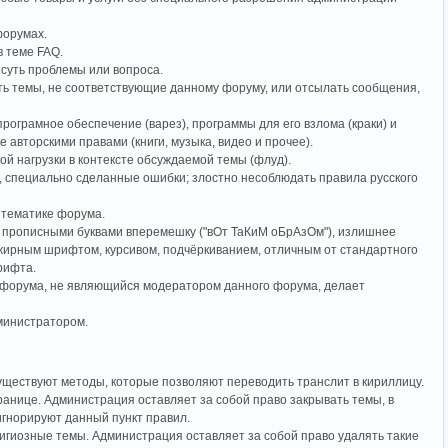
форумах.
в теме FAQ.
суть проблемы или вопроса.
ать темы, не соответствующие данному форуму, или отсылать сообщения,
рограмное обеспечение (варез), программы для его взлома (краки) и
авторскими правами (книги, музыка, видео и прочее).
й нагрузки в контексте обсуждаемой темы (флуд).
 специально сделанные ошибки; злостно несоблюдать правила русского
 тематике форума.
прописными буквами вперемешку ("вОт ТаКиМ оБрАзОм"), излишнее
жирным шрифтом, курсивом, подчёркиванием, отличным от стандартного
рифта.
к форума, не являющийся модератором данного форума, делает
министратором.
Существуют методы, которые позволяют переводить транслит в кириллицу.
ранице. Администрация оставляет за собой право закрывать темы, в
игнорируют данный пункт правил.
игиозные темы. Администрация оставляет за собой право удалять такие