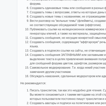
форума.
Создавать одинаковые темы или сообщения в разных 
Создавать темы с вопросами, ответы на которые даны 
Создавать новые темы с названиями, не отражающими 
Вести разговор на "вольные темы" (флеймить), создав
не соответствующие обсуждаемой теме (оффтопик).
Публиковать ссылки на нелицензионное коммерческое п
генераторы ключей, а также на материалы, защищённые 
Создавать сообщения, не несущие конкретной смыслово
Создавать сообщения, содержащие "аффтарскую" речь,
языка.
Создавать в подписях ссылки на сайты, не отвечающие
Cоздавать сообщения ЗАГЛАВНЫМИ или заглавными и 
выделение текста в целях привлечения внимания полу
для сообщений форума цветом, шрифтом, размером ш
Самовольное модерирование. Т.е. когда некий участни
замечания другим участникам.
Обсуждать наказания, сделанные модератором или ад
Не рекомендуется:
Писать транслитом, так как это неудобно для чтения. 
Вы можете ознакомиться с такими методами на этой ст
которых пользователи постоянно пишут транслитом и 
Создавать аватары и подписи на политические или рел