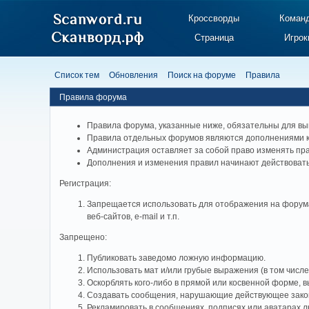
Кроссворды
Коман
Страница
Игрок
Список тем
Обновления
Поиск на форуме
Правила
Правила форума
Правила форума, указанные ниже, обязательны для вы
Правила отдельных форумов являются дополнениями 
Администрация оставляет за собой право изменять пр
Дополнения и изменения правил начинают действовать
Регистрация:
Запрещается использовать для отображения на форума
веб-сайтов, e-mail и т.п.
Запрещено:
Публиковать заведомо ложнyю инфоpмацию.
Использовать мат и/или грубые выражения (в том числ
Оскорблять кого-либо в прямой или косвенной форме, 
Создавать сообщения, наpyшающие действyющее зако
Рекламировать в сообщениях, подписях или аватарах 