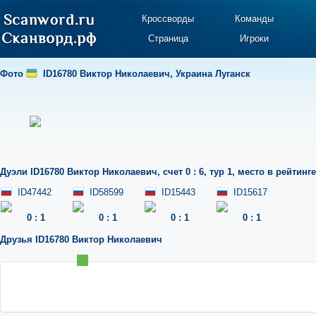
Кроссворды
Команды
Страница
Игроки
Фото
ID16780 Виктор Николаевич
,
Украина Луганск
Дуэли
ID16780 Виктор Николаевич
,
счет 0 : 6
,
тур 1
,
место в рейтинге
ID47442
ID58599
ID15443
ID15617
0
:
1
0
:
1
0
:
1
0
:
1
Друзья
ID16780 Виктор Николаевич