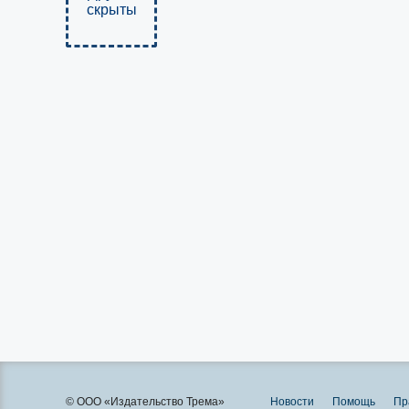
скрыты
© ООО «Издательство Трема»
Новости
Помощь
Пр