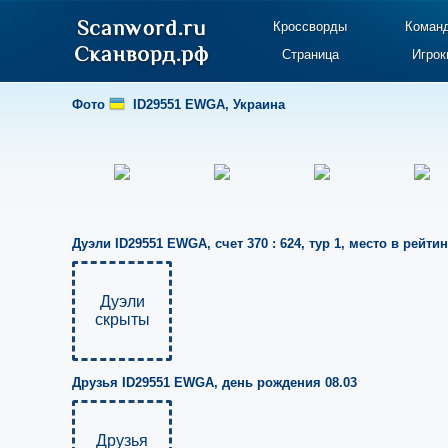
Кроссворды
Коман
Страница
Игрок
Фото
ID29551 EWGA
,
Украина
Дуэли
ID29551 EWGA
,
счет 370 : 624
,
тур 1
,
место в рейтин
Дуэли
скрыты
Друзья
ID29551 EWGA
,
день рождения 08.03
Друзья