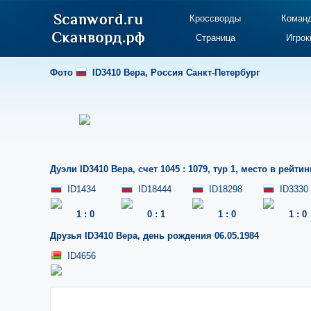
Кроссворды
Коман
Страница
Игрок
Фото
ID3410 Вера
,
Россия Санкт-Петербург
Дуэли
ID3410 Вера
,
счет 1045 : 1079
,
тур 1
,
место в рейтин
ID1434
ID18444
ID18298
ID3330
1
:
0
0
:
1
1
:
0
1
:
0
Друзья
ID3410 Вера
,
день рождения 06.05.1984
ID4656