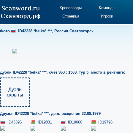
Кроссворды
Команды
Страница
Игроки
Фото
ID42228 *belka* ***
,
Россия Светлогорск
Дуэли
ID42228 *belka* ***
,
счет 963 : 1569
,
тур 5
,
место в рейтинге:
Дуэли
скрыты
Друзья
ID42228 *belka* ***
,
день рождения 22.09.1979
ID43395
ID19831
ID19060
ID19796