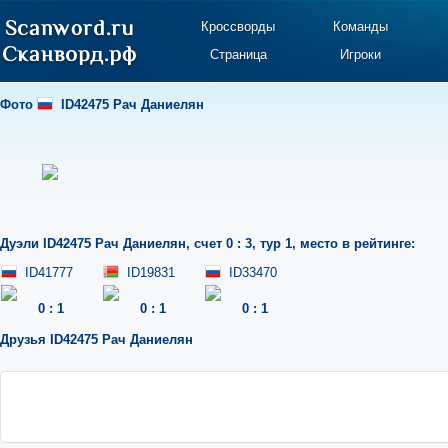
Кроссворды
Команды
Страница
Игроки
Фото
ID42475 Рач Даниелян
Дуэли
ID42475 Рач Даниелян
,
счет 0 : 3
,
тур 1
,
место в рейтинге:
ID41777
ID19831
ID33470
0
:
1
0
:
1
0
:
1
Друзья
ID42475 Рач Даниелян