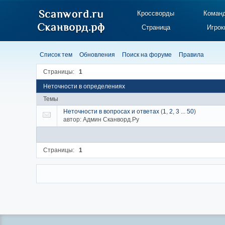
Кроссворды
Коман
Страница
Игрок
Список тем
Обновления
Поиск на форуме
Правила
Страницы:
1
Неточности в определениях
Темы
Неточности в вопросах и ответах
(
1
,
2
,
3
...
50
)
автор:
Админ Сканворд.Ру
Страницы:
1