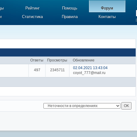
ды
Рейтинг
Помощь
Форум
и
Статистика
Правила
Контакты
Ответы
Просмотры
Обновление
02.04.2021 13:43:04
497
2345711
coyot_777@mail.ru