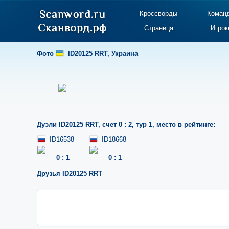
Кроссворды
Коман
Страница
Игрок
Фото
ID20125 RRT
,
Украина
Дуэли
ID20125 RRT
,
счет 0 : 2
,
тур 1
,
место в рейтинге:
ID16538
ID18668
0
:
1
0
:
1
Друзья
ID20125 RRT