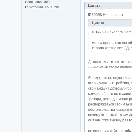
Cообщений:
800
Цитата
Регистрация:
05.05.2016
ID30058 Нина пишет:
Цитата
ID14763 Alexandra Demi
молча проглатывала об
Играла честно все ОД, 
Доказательств нет, это то
Лично меня это не волнуе
Я рада, что не опустилась
чтобы улучшить рейтинг, 
свой аккаунт другому игрок
самоцель)- это не мухлеж.
"рекорд, рекорд и много 
распоряжаться своим аккау
обстоятельства каждого 
почему это стало твоим д
обязан. Уже тысячу раз го
не исчезну с сайта, чтобы