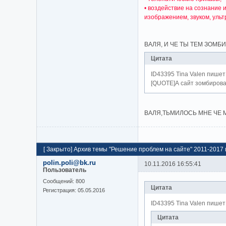
• воздействие на сознание
изображением, звуком, ульт
ВАЛЯ, И ЧЕ ТЫ ТЕМ ЗОМБ
Цитата
ID43395 Tina Valen пишет
[QUOTE]А сайт зомбирова
ВАЛЯ,ТЬМИЛОСЬ МНЕ ЧЕ 
[
Закрыто
]
Архив темы "Решение проблем на сайте" 2011-2017 г
polin.poli@bk.ru
10.11.2016 16:55:41
Пользователь
Cообщений:
800
Цитата
Регистрация:
05.05.2016
ID43395 Tina Valen пишет
Цитата