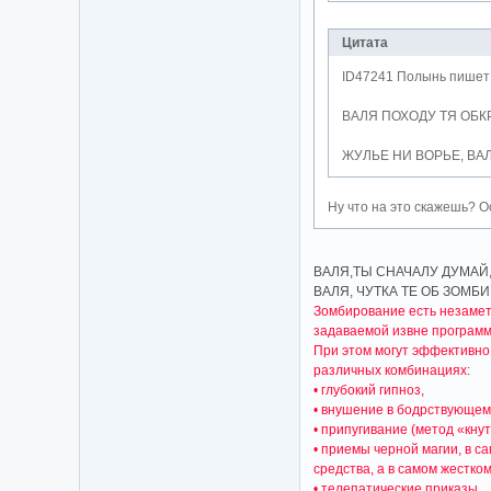
Цитата
ID47241 Полынь пишет
ВАЛЯ ПОХОДУ ТЯ ОБ
ЖУЛЬЕ НИ ВОРЬЕ, ВАЛ
Ну что на это скажешь? О
ВАЛЯ,ТЫ СНАЧАЛУ ДУМАЙ
ВАЛЯ, ЧУТКА ТЕ ОБ ЗОМБ
Зомбирование есть незамет
задаваемой извне программ
При этом могут эффективно 
различных комбинациях:
• глубокий гипноз,
• внушение в бодрствующем
• припугивание (метод «кну
• приемы черной магии, в 
средства, а в самом жестко
• телепатические приказы,