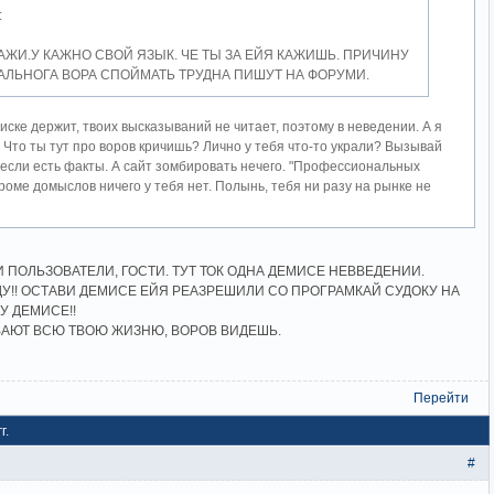
:
КАЖИ.У КАЖНО СВОЙ ЯЗЫК. ЧЕ ТЫ ЗА ЕЙЯ КАЖИШЬ. ПРИЧИНУ
ЛЬНОГА ВОРА СПОЙМАТЬ ТРУДНА ПИШУТ НА ФОРУМИ.
иске держит, твоих высказываний не читает, поэтому в неведении. А я
 Что ты тут про воров кричишь? Лично у тебя что-то украли? Вызывай
 если есть факты. А сайт зомбировать нечего. "Профессиональных
роме домыслов ничего у тебя нет. Полынь, тебя ни разу на рынке не
И ПОЛЬЗОВАТЕЛИ, ГОСТИ. ТУТ ТОК ОДНА ДЕМИСЕ НЕВВЕДЕНИИ.
ДУ!! ОСТАВИ ДЕМИСЕ ЕЙЯ РЕАЗРЕШИЛИ СО ПРОГРАМКАЙ СУДОКУ НА
У ДЕМИСЕ!!
ВАЮТ ВСЮ ТВОЮ ЖИЗНЮ, ВОРОВ ВИДЕШЬ.
Перейти
г.
#