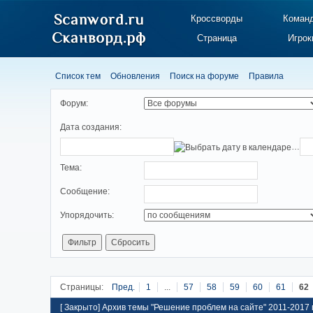
Кроссворды
Коман
Страница
Игрок
Список тем
Обновления
Поиск на форуме
Правила
Форум:
Дата создания:
…
Тема:
Cooбщение:
Упорядочить:
Страницы:
Пред.
1
...
57
58
59
60
61
62
[
Закрыто
]
Архив темы "Решение проблем на сайте" 2011-2017 г