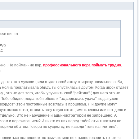
ssé пишет:
иду.
КС
чно . Не пойман- не вор,
профессионального вора поймать трудно.
т.
 до тех, кто мухлюет, или отдает свой аккаунт игроку посильнее себя,
а молча проглатывала обиду. ты опустилась в другом. Когда игрок отдает
у , это не для того, чтобы улучшить свой "рейтинг" ( для него это не
 Тебе обидно, когда тебя обошли "ах,сорвалась удача", ведь нужен
рекордов" (твои постоянные возгласы в прошлом). Я и другие могут
нтом как хотят, ставить авку какую хотят , иметь клоны или нет дело и
отдельно. Это не нарушение и администратором не запрещено. А
елом и переживанием? И никто из них перед тобой отчитываться не
ворили об этом. Говори по существу, не наводи "тень на плетень" .
 появиться под клоном, потому что мне не стыдно говорить то, что я