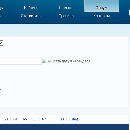
ды
Рейтинг
Помощь
Форум
и
Статистика
Правила
Контакты
63
64
65
66
67
...
80
След.
г.