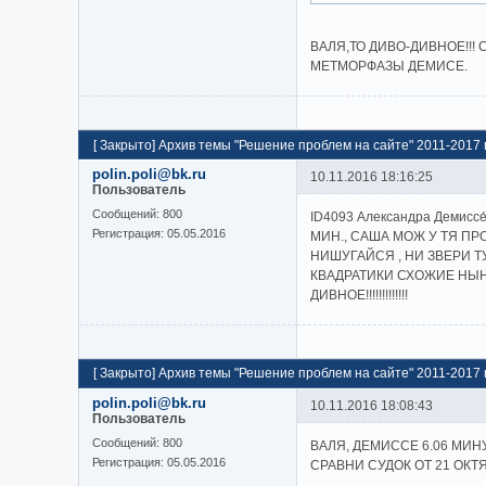
ВАЛЯ,ТО ДИВО-ДИВНОЕ!!!
МЕТМОРФАЗЫ ДЕМИСЕ.
[
Закрыто
]
Архив темы "Решение проблем на сайте" 2011-2017 г
polin.poli@bk.ru
10.11.2016 18:16:25
Пользователь
Cообщений:
800
ID4093 Александра Демиссе
Регистрация:
05.05.2016
МИН., САША МОЖ У ТЯ ПР
НИШУГАЙСЯ , НИ ЗВЕРИ Т
КВАДРАТИКИ СХОЖИЕ НЫНИ
ДИВНОЕ!!!!!!!!!!!!!
[
Закрыто
]
Архив темы "Решение проблем на сайте" 2011-2017 г
polin.poli@bk.ru
10.11.2016 18:08:43
Пользователь
Cообщений:
800
ВАЛЯ, ДЕМИССЕ 6.06 МИНУ
Регистрация:
05.05.2016
СРАВНИ СУДОК ОТ 21 ОКТ