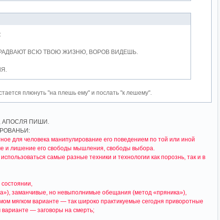
:
КРАДВАЮТ ВСЮ ТВОЮ ЖИЗНЮ, ВОРОВ ВИДЕШЬ.
Я.
стается плюнуть "на плешь ему" и послать "к лешему".
, АПОСЛЯ ПИШИ.
ИРОВАНЬИ:
ное для человека манипулирование его поведением по той или иной
е и лишение его свободы мышления, свободы выбора.
использоваться самые разные техники и технологии как порознь, так и в
 состоянии,
та»), заманчивые, но невыполнимые обещания (метод «пряника»),
самом мягком варианте — так широко практикуемые сегодня приворотные
м варианте — заговоры на смерть;