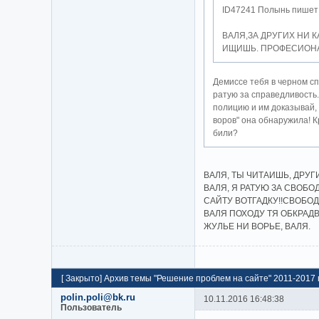
ID47241 Полынь пишет
ВАЛЯ,ЗА ДРУГИХ НИ 
ИЩИШЬ. ПРОФЕСИОНА
Демиссе тебя в черном сп
ратую за справедливость.
полицию и им доказывай,
воров" она обнаружила! К
били?
ВАЛЯ, ТЫ ЧИТАИШЬ, ДРУГ
ВАЛЯ, Я РАТУЮ ЗА СВОБО
САЙТУ ВОТГАДКУ!!СВОБОД
ВАЛЯ ПОХОДУ ТЯ ОБКРАД
ЖУЛЬЕ НИ ВОРЬЕ, ВАЛЯ.
[
Закрыто
]
Архив темы "Решение проблем на сайте" 2011-2017 г
polin.poli@bk.ru
10.11.2016 16:48:38
Пользователь