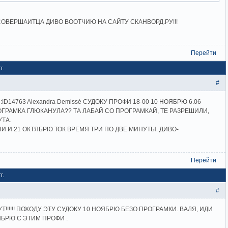
 СОВЕРШАИТЦА ДИВО ВООТЧИЮ НА САЙТУ СКАНВОРД.РУ!!!
Перейти
г.
#
́:ID14763 Alexandra Demissé СУДОКУ ПРОФИ 18-00 10 НОЯБРЮ 6.06
ОГРАМКА ГЛЮКАНУЛА?? ТА ЛАБАЙ СО ПРОГРАМКАЙ, ТЕ РАЗРЕШИЛИ,
УТА.
 И 21 ОКТЯБРЮ ТОК ВРЕМЯ ТРИ ПО ДВЕ МИНУТЫ. ДИВО-
Перейти
г.
#
Т!!!!!! ПОХОДУ ЭТУ СУДОКУ 10 НОЯБРЮ БЕЗО ПРОГРАМКИ. ВАЛЯ, ИДИ
ЯБРЮ С ЭТИМ ПРОФИ .