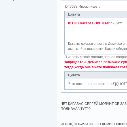
ID47638 Игрок пишет:
Цитата
ID1307 karabas Old_User
пишет:
Кстати, доказательств о Демиссе и 
льются без остановки. Как ни обидно
Я изложил своё мнение,вернее вопрос
защищаете А.Демиссе,возможно суще
тогда,когда она в чате поливала гр
Цитата
"Что посеешь то и пожнёшь!"[QUOTE
ЧЕТ КАРАБАС СЕРГЕЙ МОЛЧИТ ОБ ЗА
ПОЛИВАЛА ТУТ??
ИГРОК, ПОБАЧИ НА ЕГО ДЕМИСОВШИН