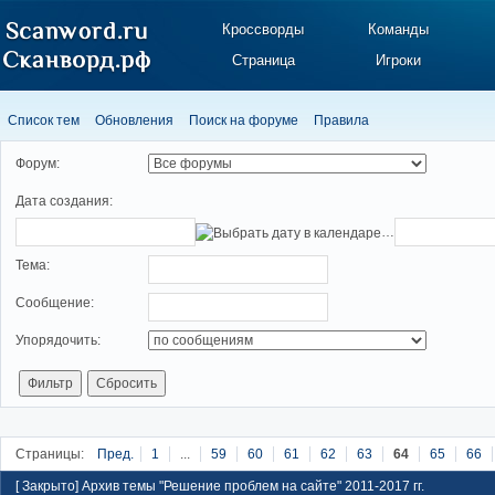
Кроссворды
Команды
Страница
Игроки
Список тем
Обновления
Поиск на форуме
Правила
Форум:
Дата создания:
…
Тема:
Cooбщение:
Упорядочить:
Страницы:
Пред.
1
...
59
60
61
62
63
64
65
66
[
Закрыто
]
Архив темы "Решение проблем на сайте" 2011-2017 гг.