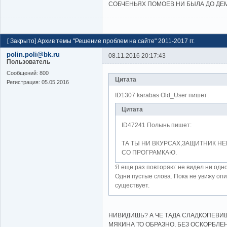
СОБЧЕНЬЯХ ПОМОЕВ НИ БЫЛА ДО Д
[
Закрыто
]
Архив темы "Решение проблем на сайте" 2011-2017 гг.
polin.poli@bk.ru
08.11.2016 20:17:43
Пользователь
Cообщений:
800
Цитата
Регистрация:
05.05.2016
ID1307 karabas Old_User пишет:
Цитата
ID47241 Полынь пишет:
ТА ТЫ НИ ВКУРСАХ,ЗАЩИТНИК Н
СО ПРОГРАМКАЮ.
Я еще раз повторяю: не видел ни одно
Одни пустые слова. Пока не увижу оп
существует.
НИВИДИШЬ? А ЧЕ ТАДА СЛАДКОПЕВИ
МЯКИНА ТО ОБРАЗНО, БЕЗ ОСКОРБЛЕН