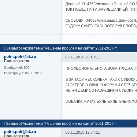
Демиссе́ ID14763Alexandra Demissé
ТОК ПОЕЗД ТУ-ТУ .РАЗРЕШИЛИ ЕЙ ТУТ
СВОБОДУ ID4093Александра Демиссе́ 
СУДОКУ САЙТУ СКАНВОРД.РУ!! СВОБОД
[
Закрыто
]
Архив темы "Решение проблем на сайте" 2011-2017 гг.
polin.poli@bk.ru
08.11.2016 20:10:11
Пользователь
Cообщений:
800
ПРОФЕСИОНАЛЬНОГА ВОРА ТРУДНА ПО
Регистрация:
05.05.2016
В ЗАПАСУ НЕСКОЛЬКА ТАКИХ СУДОКУ
21ОКТЯБРЮ ОДИН В ФОРУМИ СПЕЧАТА
НЫНИ ДЕМИСО РАЗРЕШИЛИ СУДОКУ НА
СОБАЧКА МУ-МУ БУЛЬ-БУЛЬ. ВЧЕРА 
[
Закрыто
]
Архив темы "Решение проблем на сайте" 2011-2017 гг.
polin.poli@bk.ru
08.11.2016 19:54:21
Пользователь