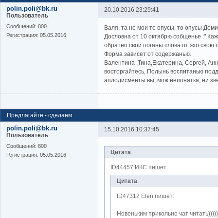
polin.poli@bk.ru
20.10.2016 23:29:41
Пользователь
Cообщений:
800
Валя, та не мои то опусы, то опусы Деми
Регистрация:
05.05.2016
Дословна от 10 октябрю собщенье :" Ка
обратно свои поганы слова от эхо свою 
Форма зависет от содержанью.
Валентина ,Тина,Екатерина, Сергей, А
восторгайтесь, Полынь воспитанью под
аплодисменты вы, мож непонятка, ни зве
Предлагайте - сделаем
polin.poli@bk.ru
15.10.2016 10:37:45
Пользователь
Cообщений:
800
Цитата
Регистрация:
05.05.2016
ID44457 ИКС пишет:
Цитата
ID47312 Elen пишет:
Новеньким прикольно чат читать)))))