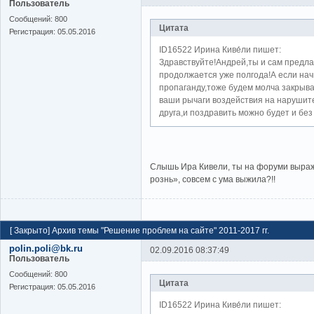
Пользователь
Cообщений:
800
Цитата
Регистрация:
05.05.2016
ID16522 Ирина Киве́ли пишет:
Здравствуйте!Андрей,ты и сам предлаг
продолжается уже полгода!А если на
пропаганду,тоже будем молча закрыва
ваши рычаги воздействия на нарушит
друга,и поздравить можно будет и без
Слышь Ира Кивели, ты на форуми выра
рознь», совсем с ума выжила?!!
[
Закрыто
]
Архив темы "Решение проблем на сайте" 2011-2017 гг.
polin.poli@bk.ru
02.09.2016 08:37:49
Пользователь
Cообщений:
800
Цитата
Регистрация:
05.05.2016
ID16522 Ирина Киве́ли пишет: