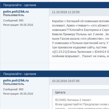
Предлагайте - сделаем
polin.poli@bk.ru
11.10.2016 11:23:50
Пользователь
Cообщений:
800
Карабас с Катюшей об новеньких вспомни
Регистрация:
05.05.2016
поливает, Арвен «тявкает» «это убожес
новеньких??Хлопайте Екатерина и Серг
Кивели.Примеру Полынь чат 2 июлю , Зе
ныни Гансик казала «это убожество», тож
У новеньких к Полыни претензий нету. У
три прихвосни издержки сайту, пустяки.
«[21:23:21] Елена Троянская » ID44414 O
гнойники вскрывает... Пахнет не очень, н
Предлагайте - сделаем
polin.poli@bk.ru
10.10.2016 10:07:05
Пользователь
Cообщений:
800
Цитата
Регистрация:
05.05.2016
ID15681 Катюша-2 пишет:
Всем здравствуйте! Предлагаю снова 
сказать - отсутствие нормального общ