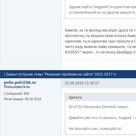
Здравствуйте Андрей!Сегодня повтор
установленный,но на другом аккаунте,
Кивели, за тя месяцу как играт друга те
абсолютны ты мошенством попала Кивели
одиночки, ты в одиночки скан прошла в О
чисту воду вывели лавку прикрыли, та ни
ID29553 * верно , то на клону Шнейдер (
[
Закрыто
]
Архив темы "Решение проблем на сайте" 2011-2017 гг.
polin.poli@bk.ru
22.08.2016 11:30:27
Пользователь
Cообщений:
800
Цитата
Регистрация:
05.05.2016
ID14763 Alexandra Demissé пишет:
Давайте уже что-то решать, Андрей + к
Не бросайте нас, пожалуйста!