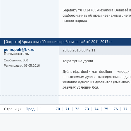
Бардак у тя ID14763 Alexandra Demissé 
скабрезничить об люди незнакомы , него
вышее народа.
[
Закрыто
]
Архив темы "Решение проблем на сайте" 2011-2017 гг.
polin.poli@bk.ru
28.05.2016 08:42:11
Пользователь
Cообщений:
800
Тогда тут не дуэли
Регистрация:
05.05.2016
Дуэ́ль (фр. duel < лат. duellum — «поед
называемым дуэльным кодексом поедино
желание одного из дуэлянтов (вызывающ
равных
условий боя.
Страницы:
Пред.
1
...
70
71
72
73
74
75
76
77