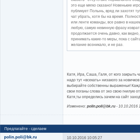
это еще мягко сказано! Новенькие иг
публикует Полынь, вряд ли захотят ту
чат убрать, хотя бы на время. Полно
или ленте команды, все равно в наш
любую, самую невинную фразу изврати
продолжается очень давно, как видно,
принимать какие-то меры, пока с сайт
желание возникало, и не раз.
Катя, Ира, Саша, Галя, от кого закрыть 
надо тут «всекать» низакого за новичков
выбирайте собственны выраженьи! Кажд
свои поганы слова от эхо свою гнилую о
Катя,ты определись зачем на сайт захо
Изменено:
polin.poli@bk.ru
-
10.10.2016 
Предлагайте - сделаем
polin.poli@bk.ru
10.10.2016 10:05:27