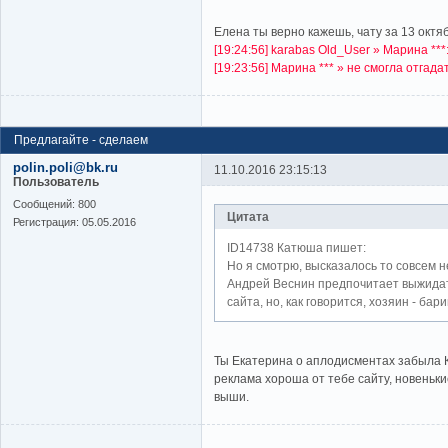
Елена ты верно кажешь, чату за 13 октяб
[19:24:56] karabas Old_User » Марина ***: 
[19:23:56] Марина *** » не смогла отга
Предлагайте - сделаем
polin.poli@bk.ru
11.10.2016 23:15:13
Пользователь
Cообщений:
800
Цитата
Регистрация:
05.05.2016
ID14738 Катюша пишет:
Но я смотрю, высказалось то совсем н
Андрей Веснин предпочитает выжидать.
сайта, но, как говорится, хозяин - бари
Ты Екатерина о аплодисментах забыла 
реклама хороша от тебе сайту, новенькие
выши.