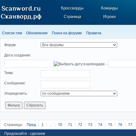
Кроссворды
Команды
Страница
Игроки
Список тем
Обновления
Поиск на форуме
Правила
Форум:
Дата создания:
…
Тема:
Cooбщение:
Упорядочить:
Страницы:
Пред.
1
...
70
71
72
73
74
75
76
77
Предлагайте - сделаем