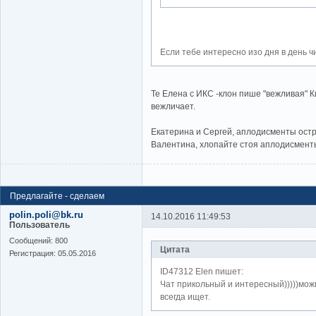
Если тебе интересно изо дня в день ч
Те Елена с ИКС -клон пише "вежливая" К
вежличает.
Екатерина и Сергей, аплодисменты ост
Валентина, хлопайте стоя аплодисменты
Предлагайте - сделаем
polin.poli@bk.ru
14.10.2016 11:49:53
Пользователь
Cообщений:
800
Цитата
Регистрация:
05.05.2016
ID47312 Elen пишет:
Чат прикольный и интересный)))))можн
всегда ищет.