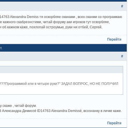
#
D14763 Alexandra Demiss тя оскорбляе сканами , всех сканми со програмкаю
е кажного скабрезнстими, читай форуму аки игроков тут оскорбляе,
 об кажном каже, похлопай остроумью, руки ни отбей, Сергей.
Перейти
г.
#
к???Программкой или в четыре руки?" ЗАДАЛ ВОПРОС, НО НЕ ПОЛУЧИЛ
 скаже , читай форум.
 Александра Демиссе́ ID14763 Alexandra Demissé, всознанку в личке каже.
Перейти