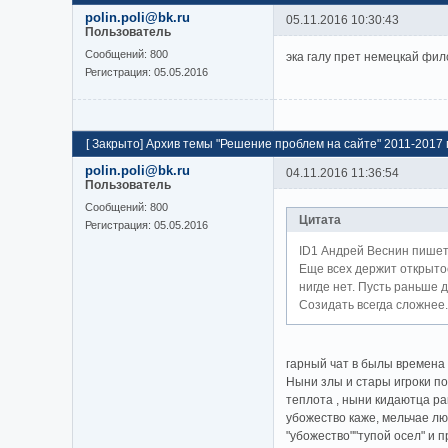
polin.poli@bk.ru
05.11.2016 10:30:43
Пользователь
Cообщений:
800
эка галу прет немецкай фил
Регистрация:
05.05.2016
[
Закрыто
]
Архив темы "Решение проблем на сайте" 2011-2017 г
polin.poli@bk.ru
04.11.2016 11:36:54
Пользователь
Cообщений:
800
Цитата
Регистрация:
05.05.2016
ID1 Андрей Веснин пишет
Еще всех держит открытос
нигде нет. Пусть раньше д
Созидать всегда сложнее.
гарный чат в былы времена
Ныни злы и стары игроки по
теплота , ныни кидаютца ра
убожество каже, мельчае лю
"убожество""тупой осел" и п