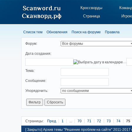
Кроссворды
Коман
Страница
Игрок
Список тем
Обновления
Поиск на форуме
Правила
Форум:
Дата создания:
…
Тема:
Cooбщение:
Упорядочить:
Страницы:
Пред.
1
...
70
71
72
73
74
75
[
Закрыто
]
Архив темы "Решение проблем на сайте" 2011-2017 г