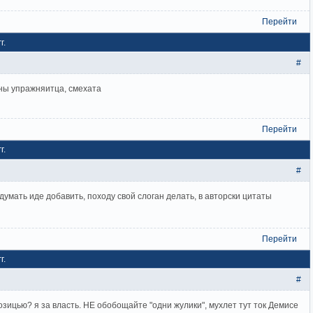
Перейти
г.
#
ины упражняитца, смехата
Перейти
г.
#
думать иде добавить, походу свой слоган делать, в авторски цитаты
Перейти
г.
#
озицью? я за власть. НЕ обобощайте "одни жулики", мухлет тут ток Демисе