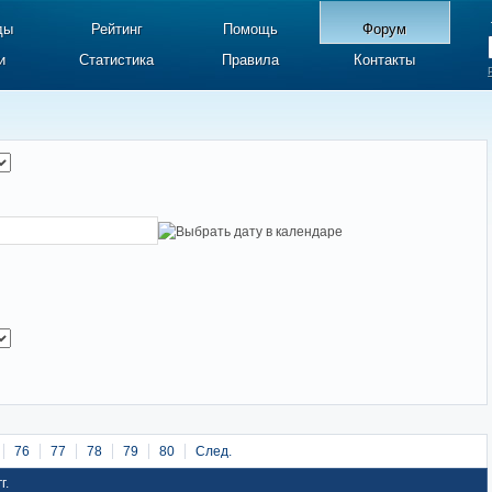
ды
Рейтинг
Помощь
Форум
и
Статистика
Правила
Контакты
76
77
78
79
80
След.
г.