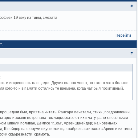
#
софьей 19 веку из тины, смехата
Перейти
г.
#
:
ть и искренность площадки. Других сканов много, но такого чата больше
ля кого-то и в памяти остались те времена, когда чат был позитивный.
 прошедши был, приятна читать, Рансара печатали, стихи, поздравлении.
старели жизня потрепала ток лицмерство от их в чату, ране к новенькам
ком Кивели поливае, Демисе "г...ом", Арвен(Шнейдер) на новеньках
д, Шнейдер на форуми ниуспокоитца скабрезнасти каже с Арвен и из тины
рочи скабрезнасти, срамота.