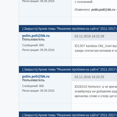
Регистрация:
05.05.2016
с сознанкай.
Изменено:
polin.poli@bk.ru
[
Закрыто
]
Архив темы "Решение проблем на сайте" 2011-2017 г
polin.poli@bk.ru
03.11.2016 16:22:28
Пользователь
Cообщений:
800
ID1307 karabas Old_User:жу
Регистрация:
05.05.2016
заиде спечатаю копирки в ч
[
Закрыто
]
Архив темы "Решение проблем на сайте" 2011-2017 г
polin.poli@bk.ru
03.11.2016 16:20:25
Пользователь
Cообщений:
800
ID28310 НеАнгел: а че крич
Регистрация:
05.05.2016
хгамбргеру ни добавляю кад
кричалка слово к слову цит
[
Закрыто
]
Архив темы "Решение проблем на сайте" 2011-2017 г