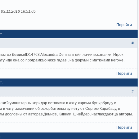
-
03.11.2016 16:51:05
Перейти
г.
#
льство ДемисеID14763 Alexandra Demiss в ейя лички всознанки, Игрок
ату иде она со програмкаю каже гадае , на форуми с матюками негоже.
Перейти
г.
#
алки?гуманитарны коридор оставляю в чату, акромя бутырброду и
а в чату, замечаний об оскорбительству нету от Сергею Карабасу, в
аты дословны от авторав Демисе, Кивели, Шнейдер, наслаждаютца авторы.
Перейти
г.