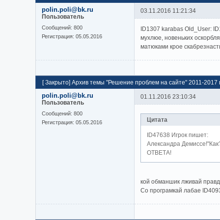
polin.poli@bk.ru
03.11.2016 11:21:34
Пользователь
Cообщений:
800
ID1307 karabas Old_User: I
Регистрация:
05.05.2016
мухлюе, новеньких оскорбля
матюками крое скабрезнасти
[
Закрыто
]
Архив темы "Решение проблем на сайте" 2011-2017 г
polin.poli@bk.ru
01.11.2016 23:10:34
Пользователь
Cообщений:
800
Цитата
Регистрация:
05.05.2016
ID47638 Игрок пишет:
Александра Демиссе!"Ка
ОТВЕТА!
кой обманшик лживай правду
Со програмкай лабае ID4093